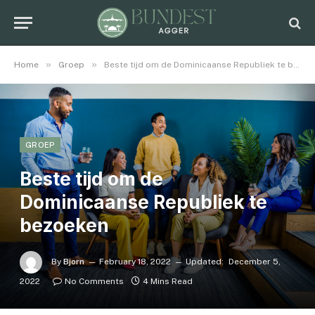
»
»
Home
Groep
Beste tijd om de Dominicaanse Republiek te bezoeken
GROEP
Beste tijd om de
Dominicaanse Republiek te
bezoeken
By
Bjorn
February 18, 2022
Updated:
December 5,
2022
No Comments
4 Mins Read