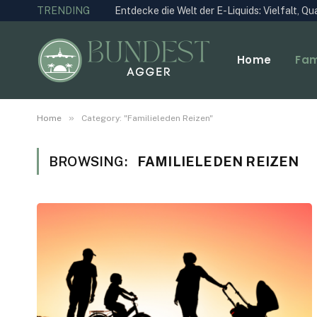
TRENDING
Entdecke die Welt der E-Liquids: Vielfalt, Q
Home
Fam
»
Home
Category: "Familieleden Reizen"
BROWSING:
FAMILIELEDEN REIZEN