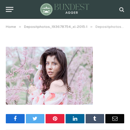
2015-1
By
Bjorn
August 16, 2021
No Comments
1 Min Read
»
»
Home
Depositphotos_193678754_xl-2015-1
Depositphotos_193678754_xl-2015-1
Facebook
Twitter
Pinterest
LinkedIn
Tumblr
Email