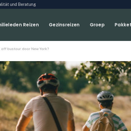
ualität und Beratung
ilieleden Reizen
Gezinsreizen
Groep
Pakke
p off bustour door New York?