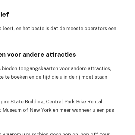
ief
top leert, en het beste is dat de meeste operators een
en voor andere attracties
 bieden toegangskaarten voor andere attracties,
 te boeken en de tijd die u in de rij moet staan ​​
pire State Building, Central Park Bike Rental,
het Museum of New York en meer wanneer u een pas
en waarom u misschien geen hop on, hop off-tour