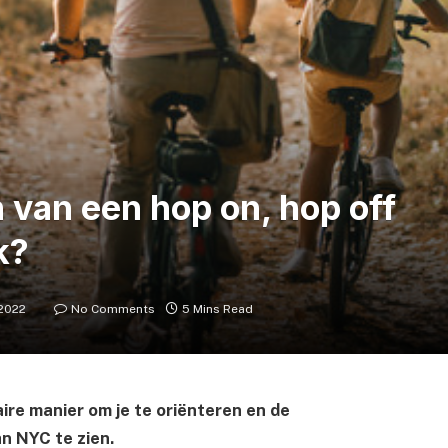
 van een hop on, hop off
k?
2022
No Comments
5 Mins Read
ire manier om je te oriënteren en de
n NYC te zien.