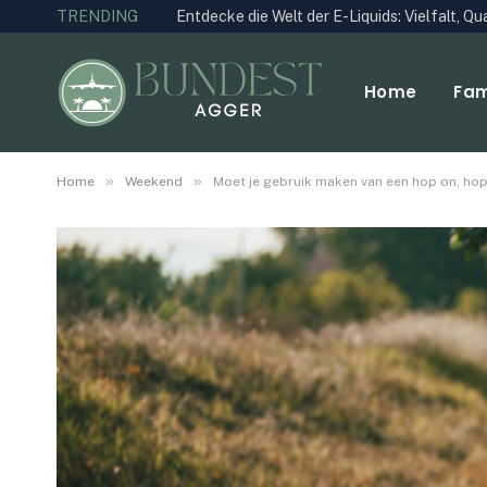
TRENDING
Entdecke die Welt der E-Liquids: Vielfalt, Q
Home
Fam
»
»
Home
Weekend
Moet je gebruik maken van een hop on, ho