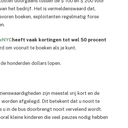
kosten doorgaans tussen de $ 100 en $ 200 voor
 van het bedrijf. Het is vermeldenswaard dat,
tevoren boeken, exploitanten regelmatig forse
en.
ewNYC
heeft vaak kortingen tot wel 50 procent
rd om vooruit te boeken als je kunt.
n de honderden dollars lopen.
ienswaardigheden zijn meestal vrij kort en de
 worden afgelegd. Dit betekent dat u nooit te
ie u in de bus doorbrengt nooit vervelend wordt.
vooral kleine kinderen die veel pauzes nodig hebben