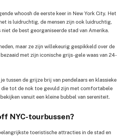
igende whoosh de eerste keer in New York City. Het
 het is luidruchtig, de mensen zijn ook luidruchtig,
is niet de best georganiseerde stad van Amerika.
eden, maar ze zijn willekeurig gespikkeld over de
d bezaaid met zijn iconische grijs-gele waas van 24-
e je tussen de grijze brij van pendelaars en klassieke
n die tot de nok toe gevuld zijn met comfortabele
ekijken vanuit een kleine bubbel van sereniteit.
off NYC-tourbussen?
elangrijkste toeristische attracties in de stad en